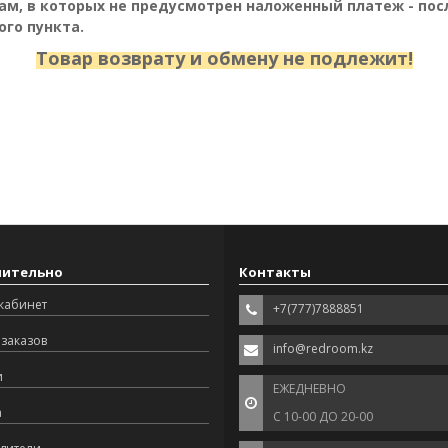
м, в которых не предусмотрен наложенный платеж - пос
го пункта.
Товар возврату и обмену не
подлежит
!
нительно
Контакты
кабинет
+7(777)7888851
заказов
info@redroom.kz
и
ЕЖЕДНЕВНО
а
С 10-00 ДО 20-00