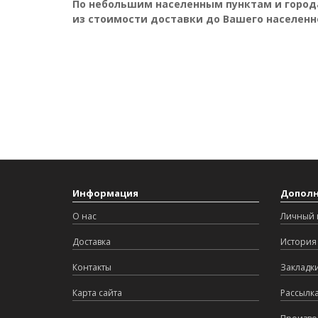
По небольшим населенным пунктам и города
из стоимости доставки до Вашего населенно
Информация
Допол
О нас
Личный 
Доставка
История 
Контакты
Закладк
Карта сайта
Рассылк