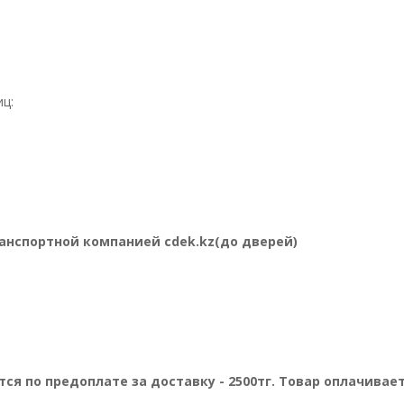
ц:
нспортной компанией cdek.kz(до дверей)
я по предоплате за доставку - 2500тг. Товар оплачивает