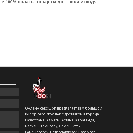
ле 100% оплаты товара и доставки исходя
Онлайн секс шоп предлагает вам большой
выбор секс игрушек с доставкой в города
Казахстана: Алматы, Астана, Караганда,
Балхаш, Темиртау, Семей, Усть-
Каменогорск, Петропавловск, Павлодар,