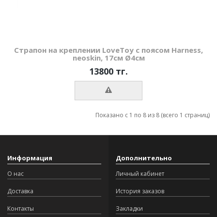
Страпон на креплении LoveToy с поясом Harness,
neoskin, 17см Ø4см
13800 тг.
Показано с 1 по 8 из 8 (всего 1 страниц)
Информация
Дополнительно
О нас
Личный кабинет
Доставка
История заказов
Контакты
Закладки