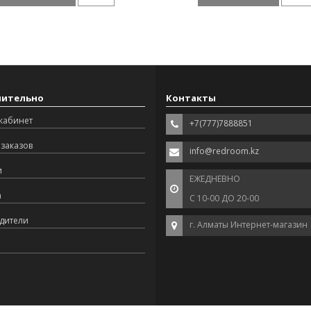
нительно
Контакты
кабинет
+7(777)7888851
заказов
info@redroom.kz
и
ЕЖЕДНЕВНО
а
С 10-00 ДО 20-00
дители
г. Алматы Интернет-магазин